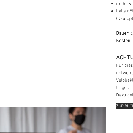
mehr Si
Falls nö
(Kaufopt
Dauer:
c
Kosten:
ACHTU
Für dies
notwendi
Velobekl
trägst.
Dazu ge
ZUR BU