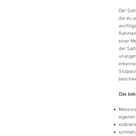
Der Satt
die du a
wichtig
Rahmen
einer Me
der Satt
unangen
erkennen
Sitzposi
beschwe
Das bek
Messung
eigenen
stabiler
schmerzf