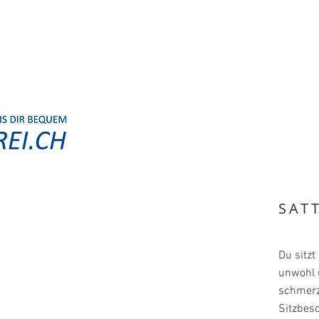
SAT
Du sitzt
unwohl 
schmerz
Sitzbes