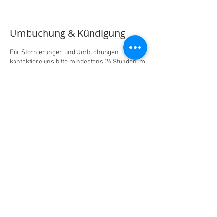
Umbuchung & Kündigung
Für Stornierungen und Umbuchungen
kontaktiere uns bitte mindestens 24 Stunden im
Voraus.
Spätere Stornierungen können wir leider nicht
akzeptieren und müssen wir vollumfänglich in
Rechnung stellen.
Kontaktangaben
+41796357517
andrin@bikefitterei.ch
St. Gallerstrasse 55, 8645 Jona, Switzerland