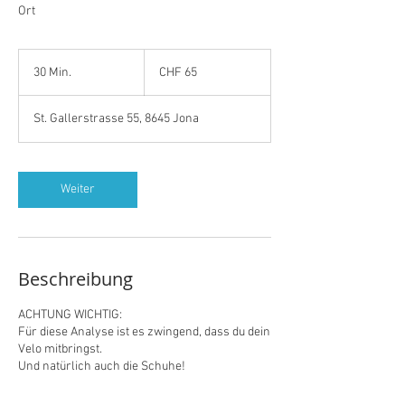
Ort
65
Schweizer
30 Min.
3
CHF 65
Franken
0
M
St. Gallerstrasse 55, 8645 Jona
i
n
.
Weiter
Beschreibung
ACHTUNG WICHTIG:
Für diese Analyse ist es zwingend, dass du dein
Velo mitbringst.
Und natürlich auch die Schuhe!